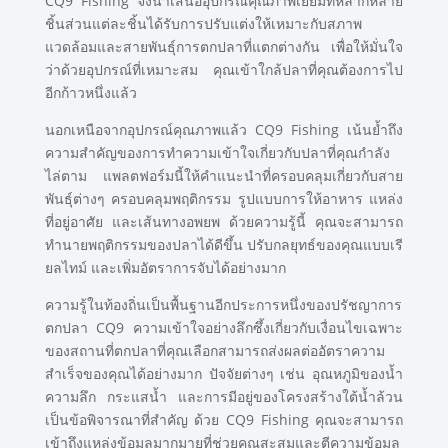
CQ9 Fishing จึงนำเสนออุปกรณ์คุณภาพเยี่ยมที่หลากหลาย
ชิ้นส่วนแต่ละชิ้นได้รับการปรับแต่งให้เหมาะกับสภาพ
แวดล้อมและสายพันธุ์การตกปลาที่แตกต่างกัน เพื่อให้มั่นใจ
ว่าด้วยอุปกรณ์ที่เหมาะสม คุณเข้าใกล้ปลาที่คุณต้องการไป
อีกก้าวหนึ่งแล้ว
นอกเหนือจากอุปกรณ์คุณภาพแล้ว CQ9 Fishing เน้นย้ำถึง
ความสำคัญของการทำความเข้าใจเกี่ยวกับปลาที่คุณกำลัง
ไล่ตาม แพลตฟอร์มนี้ให้คำแนะนำที่ครอบคลุมเกี่ยวกับสาย
พันธุ์ต่างๆ ครอบคลุมพฤติกรรม รูปแบบการให้อาหาร แหล่ง
ที่อยู่อาศัย และเส้นทางอพยพ ด้วยความรู้นี้ คุณจะสามารถ
ทำนายพฤติกรรมของปลาได้ดีขึ้น ปรับกลยุทธ์ของคุณแบบเรี
ยลไทม์ และเพิ่มอัตราการจับได้อย่างมาก
ความรู้ในท้องถิ่นเป็นพื้นฐานอีกประการหนึ่งของปรัชญาการ
ตกปลา CQ9 ความเข้าใจอย่างลึกซึ้งเกี่ยวกับเงื่อนไขเฉพาะ
ของสถานที่ตกปลาที่คุณเลือกสามารถส่งผลต่ออัตราความ
สำเร็จของคุณได้อย่างมาก ปัจจัยต่างๆ เช่น อุณหภูมิของน้ำ
ความลึก กระแสน้ำ และการมีอยู่ของโครงสร้างใต้น้ำล้วน
เป็นข้อพิจารณาที่สำคัญ ด้วย CQ9 Fishing คุณจะสามารถ
เข้าถึงแหล่งข้อมูลมากมายที่ช่วยคุณสะสมและตีความข้อมูล